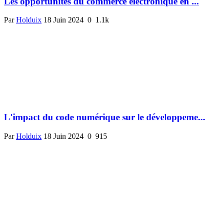
Les opportunités du commerce électronique en ...
Par
Holduix
18 Juin 2024
0
1.1k
L'impact du code numérique sur le développeme...
Par
Holduix
18 Juin 2024
0
915