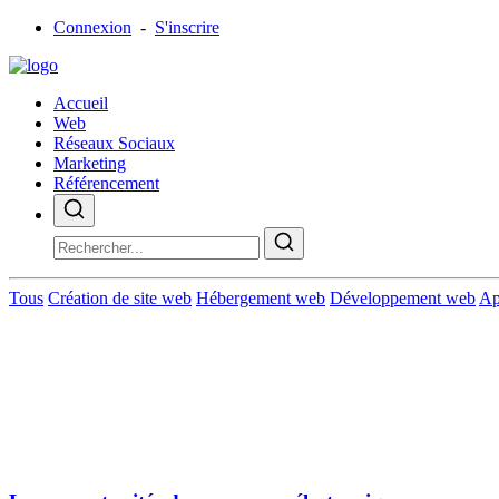
Connexion
-
S'inscrire
Accueil
Web
Réseaux Sociaux
Marketing
Référencement
Tous
Création de site web
Hébergement web
Développement web
Ap