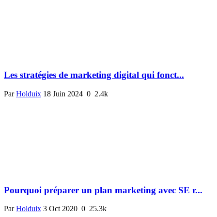
Les stratégies de marketing digital qui fonct...
Par
Holduix
18 Juin 2024
0
2.4k
Pourquoi préparer un plan marketing avec SE r...
Par
Holduix
3 Oct 2020
0
25.3k