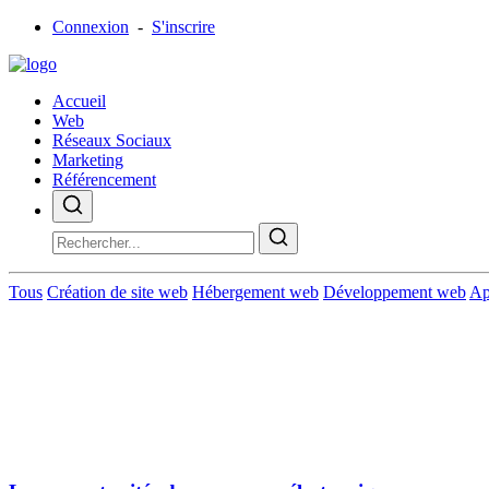
Connexion
-
S'inscrire
Accueil
Web
Réseaux Sociaux
Marketing
Référencement
Tous
Création de site web
Hébergement web
Développement web
Ap