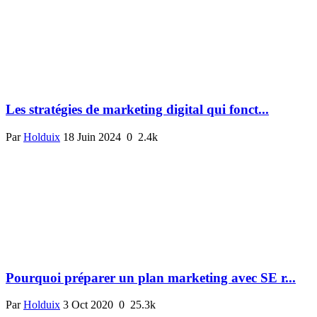
Les stratégies de marketing digital qui fonct...
Par
Holduix
18 Juin 2024
0
2.4k
Pourquoi préparer un plan marketing avec SE r...
Par
Holduix
3 Oct 2020
0
25.3k