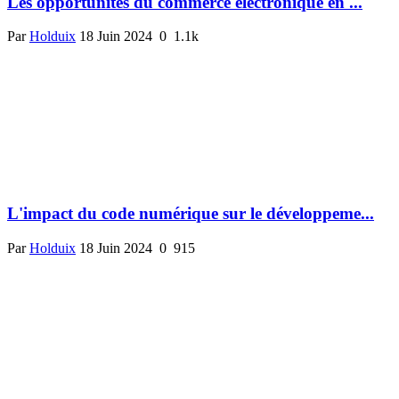
Les opportunités du commerce électronique en ...
Par
Holduix
18 Juin 2024
0
1.1k
L'impact du code numérique sur le développeme...
Par
Holduix
18 Juin 2024
0
915