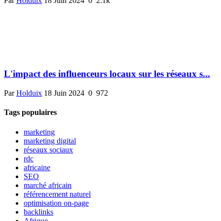
Par
Holduix
18 Juin 2024
0
2.1k
L'impact des influenceurs locaux sur les réseaux s...
Par
Holduix
18 Juin 2024
0
972
Tags populaires
marketing
marketing digital
réseaux sociaux
rdc
africaine
SEO
marché africain
référencement naturel
optimisation on-page
backlinks
Afrique