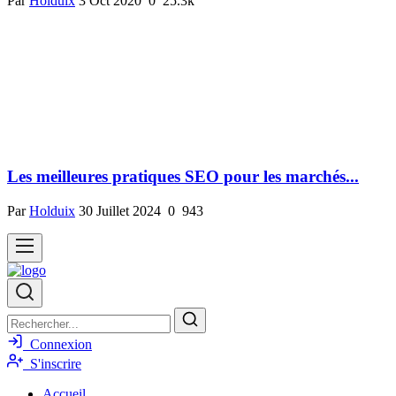
Par
Holduix
3 Oct 2020
0
25.3k
Les meilleures pratiques SEO pour les marchés...
Par
Holduix
30 Juillet 2024
0
943
Connexion
S'inscrire
Accueil