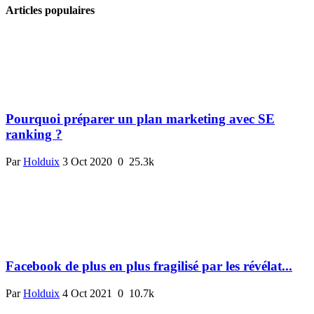
Articles populaires
Pourquoi préparer un plan marketing avec SE
ranking ?
Par
Holduix
3 Oct 2020
0
25.3k
Facebook de plus en plus fragilisé par les révélat...
Par
Holduix
4 Oct 2021
0
10.7k